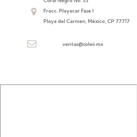
Coral Negro No. 53
Fracc. Playacar Fase I
Playa del Carmen, México, CP 77717
ventas@soleii.mx